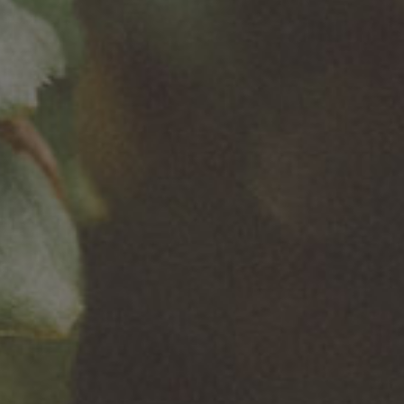
Właśnie
by ŁOMŻA 6. edycja
wystartowała
spokojnego festiwalu
telewizyjna
11–13 lipca Narewka
kampania
14 – 18 lipca Supraśl
reklamowa
19–21 lipca Łomża
wspierająca
Podlasie SlowFest
bezalkoholowe
by ŁOMŻA wraca po
radlery Łomży, w
dwuletniej przerwie.
której obok Adama
W nowych
Woronowicza w
miejscach, przy
znanej roli Pana
wsparciu marki
Łomżuni, po raz
ŁOMŻA, zapraszamy
pierwszy występują
na 20 wydarzeń z
Anna Dereszowska
różnych dziedzin
oraz Tamara Arciuch!
sztuki. ...
Zobaczcie
koniecznie, jak
wypadło spotkanie
tej znakomitej