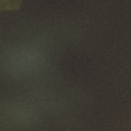
aktorskiej trójki!
Spot...
Czytaj więcej
Czytaj więcej
Napisz do nas
Jeśli jesteś przedstawicielem mediów i chcesz
dowiedzieć się więcej o nas i o tym co robimy to
zapraszamy do kontaktu pod adresem
media@vanpur.com