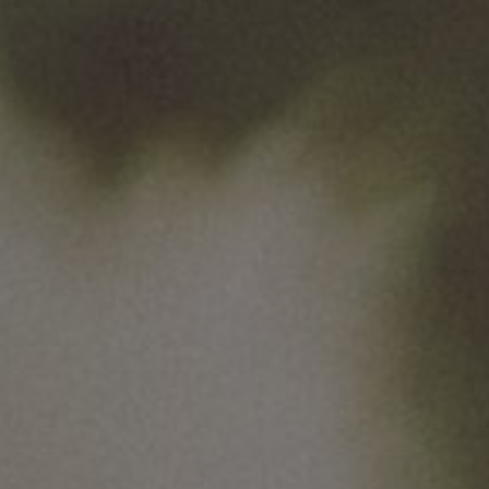
Bądź na bieżąco z informacjami o naszych markach,
browarach i wydarzeniach.
Przydatne linki
Mapa strony