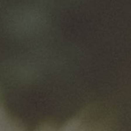
Napisz do nas
Jeśli jesteś przedstawicielem mediów i chcesz
dowiedzieć się więcej o nas i o tym co robimy to
zapraszamy do kontaktu pod adresem
media@vanpur.com
Bądź na bieżąco z informacjami o naszych markach,
browarach i wydarzeniach.