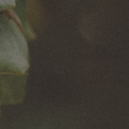
Woronowicza w
miejscach, przy
znanej roli Pana
wsparciu marki
Łomżuni, po raz
ŁOMŻA, zapraszamy
pierwszy występują
na 20 wydarzeń z
Anna Dereszowska
różnych dziedzin
oraz Tamara Arciuch!
sztuki. ...
Zobaczcie
koniecznie, jak
wypadło spotkanie
tej znakomitej
aktorskiej trójki!
Spot...
Czytaj więcej
Czytaj więcej