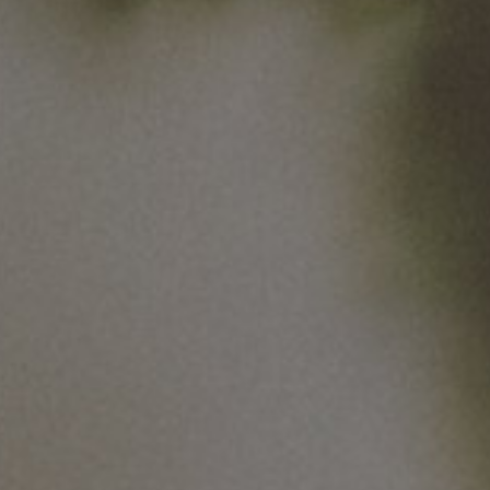
Przydatne linki
Mapa strony
Van Pur S.A.
Biuro Obsługi Klienta Biznesowego
Spółki należące do Grupy