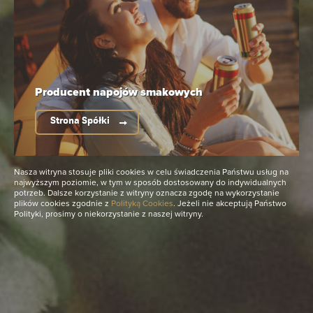
Czytaj również
29 Kwietnia 2025
10 Lipca 2024
„Ten czy tamten,
Podlasie SlowFest
Producent napojów
smakowych
byle Łomża Radler"
by ŁOMŻA 6.
– nowy spot
edycja spokojnego
Strona Spółki
reklamowy marki
festiwalu
Łomży
Podlasie SlowFest
Właśnie
Nasza witryna stosuje pliki cookies w celu świadczenia Państwu usług na
by ŁOMŻA 6. edycja
najwyższym poziomie, w tym w sposób dostosowany do indywidualnych
wystartowała
spokojnego festiwalu
potrzeb. Dalsze korzystanie z witryny oznacza zgodę na wykorzystanie
plików cookies zgodnie z
Polityką Cookies
. Jeżeli nie akceptują Państwo
telewizyjna
11–13 lipca Narewka
Polityki, prosimy o niekorzystanie z naszej witryny.
kampania
14 – 18 lipca Supraśl
reklamowa
19–21 lipca Łomża
wspierająca
Podlasie SlowFest
bezalkoholowe
by ŁOMŻA wraca po
radlery Łomży, w
dwuletniej przerwie.
której obok Adama
W nowych