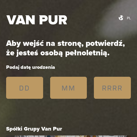
PL
PL
Aby wejść na stronę, potwierdź,
Rebranding
że jesteś osobą pełnoletnią.
Karpackiego
Podaj datę urodzenia
Odświeżyliśmy stylistykę opakowań marki
Karpackie. Inspiracją dla nowego wzornictwa
był zróżnicowany charakter Karpat.
Spółki Grupy Van Pur