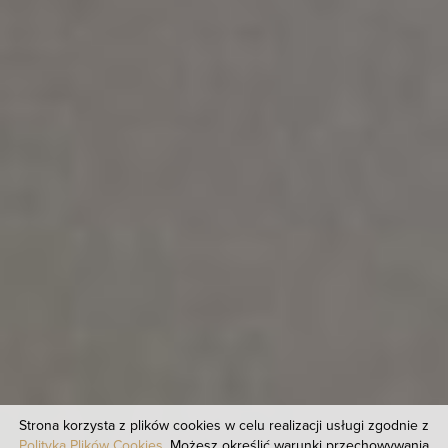
Strona korzysta z plików cookies w celu realizacji usługi zgodnie z
Polityką Plików Cookies
.
Możesz określić warunki przechowywania