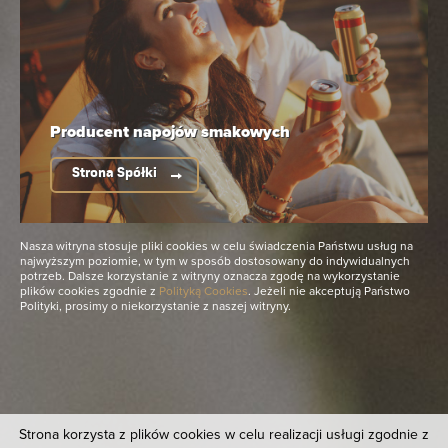
Wróć do listy naszych marek
Przydatne linki
Mapa strony
Producent napojów
smakowych
Van Pur S.A.
Biuro Obsługi Klienta Biznesowego
Strona Spółki
Spółki należące do Grupy
Nasza witryna stosuje pliki cookies w celu świadczenia Państwu usług na
najwyższym poziomie, w tym w sposób dostosowany do indywidualnych
potrzeb. Dalsze korzystanie z witryny oznacza zgodę na wykorzystanie
plików cookies zgodnie z
Polityką Cookies
. Jeżeli nie akceptują Państwo
Polityki, prosimy o niekorzystanie z naszej witryny.
© 2021 Van Pur S.A. Wszelkie prawa zastrzeżone.
Polityka Prywatności
Strona korzysta z plików cookies w celu realizacji usługi zgodnie z