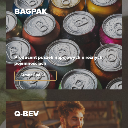
BAGPAK
Producent puszek napojowych
o różnych
pojemnościach
Strona Spółki
Q-BEV