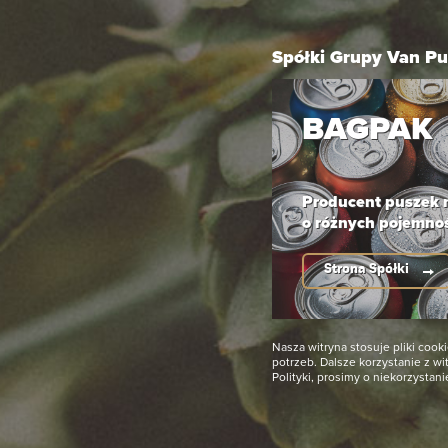
Gran Malta Classic to klarowny, bezalkoholowy
napój słodowy, który wyróżnia się na tle innych
Spółki Grupy Van Pu
piw słodowych wyjątkowo gładkim i
zrównoważonym smakiem. Jego złota barwa
BAGPAK
oraz subtelne nuty zbożowe i karmelowe
tworzą harmonijny profil smakowy, idealny dla
osób poszukujących lekkiego, naturalnie
orzeźwiającego napoju bezalkoholowego.
Producent puszek
o różnych pojemno
Strona Spółki
Nasza witryna stosuje pliki co
potrzeb. Dalsze korzystanie z w
Polityki, prosimy o niekorzystani