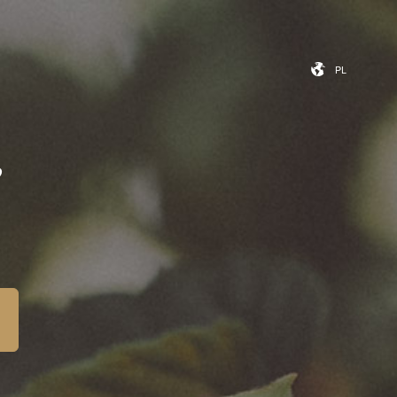
iera
Kontakt
PL
PL
,