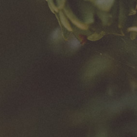
Wróć do listy naszych marek
Biuro Obsługi Klienta Biznesowego
601 321 892
Materiały do pobrania
Zobacz więcej
Spółki należące do Grupy