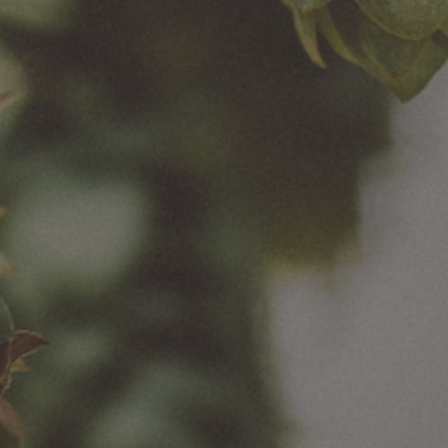
Przydatne linki
Mapa strony
Mapa serwisu
O nas
Polityka Prywatności
Nasze marki
Polityka Cookies
Browary
Strategia Podatkowa
Private Label
Ankieta dla
Media
interesariuszy
Kariera
Social Media
Kontakt