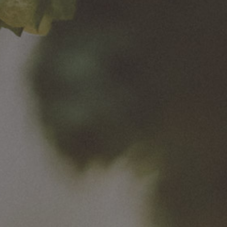
Van Pur S.A.
Rakszawa 334
37-111 Rakszawa
NIP: 8133392434
REGON: 180020885
KRS: 0000231094
Sąd Rejonowy dla m.st. Warszawy, XIII Wydział
Gospodarczy. Kapitał Zakładowy: 48 485 129,28 PLN
(opłacony w całości)
Duży przedsiębiorca w rozumieniu ustawy z dnia 8 marca
2013r. o przeciwdziałaniu nadmiernym opóźnieniom w
transakcjach handlowych
Informacje zawarte w niniejszej witrynie nie są prawnie
wiążące i nie stanowią oferty handlowej w rozumieniu
art. 66 § 1 Kodeksu cywilnego