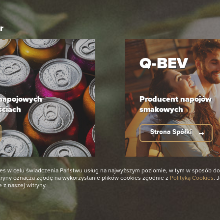
r
Q-BEV
 napojowych
Producent napojów
ściach
smakowych
Strona Spółki
okies w celu świadczenia Państwu usług na najwyższym poziomie, w tym w sposób 
itryny oznacza zgodę na wykorzystanie plików cookies zgodnie z
Polityką Cookies
. 
e z naszej witryny.