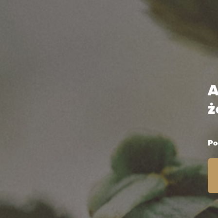
O nas
Na
A
ż
Po
Gran Malta
Classic 330 ml