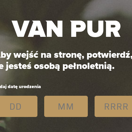
sze marki
Browary
Private Label
Media
Kar
by wejść na stronę, potwierdź
e jesteś osobą pełnoletnią.
daj datę urodzenia