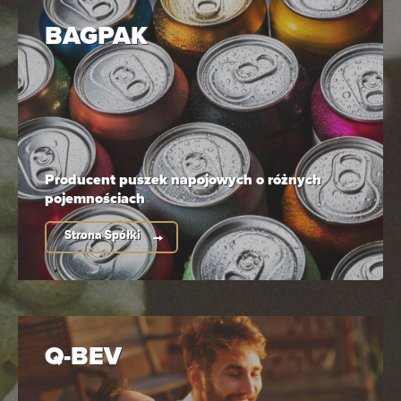
BAGPAK
Producent puszek napojowych
o różnych
pojemnościach
Strona Spółki
Q-BEV