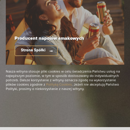
Wróć do listy naszych marek
Przydatne linki
Producent napojów
smakowych
Mapa strony
Van Pur S.A.
Strona Spółki
Biuro Obsługi Klienta Biznesowego
Nasza witryna stosuje pliki cookies w celu świadczenia Państwu usług na
Spółki należące do Grupy
najwyższym poziomie, w tym w sposób dostosowany do indywidualnych
potrzeb. Dalsze korzystanie z witryny oznacza zgodę na wykorzystanie
plików cookies zgodnie z
Polityką Cookies
. Jeżeli nie akceptują Państwo
Polityki, prosimy o niekorzystanie z naszej witryny.
© 2021 Van Pur S.A. Wszelkie prawa zastrzeżone.
Polityka Prywatności