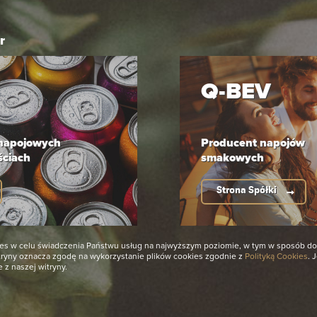
r
Q-BEV
 napojowych
Producent napojów
ściach
smakowych
Strona Spółki
okies w celu świadczenia Państwu usług na najwyższym poziomie, w tym w sposób 
itryny oznacza zgodę na wykorzystanie plików cookies zgodnie z
Polityką Cookies
. 
e z naszej witryny.