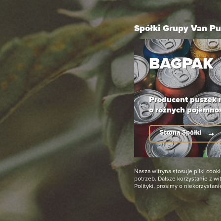
Ciemny słód o smaku wanilii to wyjątkowe
Spółki Grupy Van Pu
połączenie bogatego smaku słodu z gładkimi,
kremowymi nutami wanilii. Ten bezalkoholowy
BAGPAK
napój zachwyca aksamitnym aromatem i
delikatną słodyczą, idealną dla osób
poszukujących oryginalnej alternatywy dla
tradycyjnych drinków.
Producent puszek
o różnych pojemno
Strona Spółki
Nasza witryna stosuje pliki co
potrzeb. Dalsze korzystanie z w
Polityki, prosimy o niekorzystani