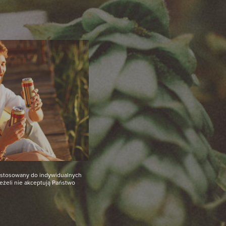
dostosowany do indywidualnych
Jeżeli nie akceptują Państwo
Wróć do listy naszych marek