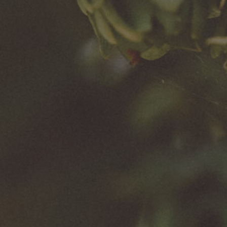
Biuro Obsługi Klienta Biznesowego
601 321 892
Materiały do pobrania
Zobacz więcej
Spółki należące do Grupy