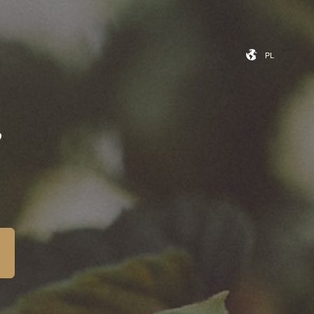
iera
Kontakt
PL
PL
,