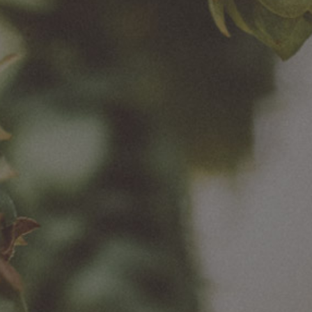
Przydatne linki
Mapa strony
Mapa serwisu
O nas
Polityka Prywatności
Nasze marki
Polityka Cookies
Browary
Strategia Podatkowa
Private Label
Ankieta dla
Media
interesariuszy
Kariera
Social Media
Kontakt