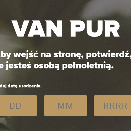
sze marki
Browary
Private Label
Media
Kar
by wejść na stronę, potwierdź
e jesteś osobą pełnoletnią.
daj datę urodzenia