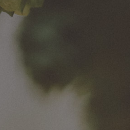
Van Pur S.A.
Rakszawa 334
37-111 Rakszawa
NIP: 8133392434
REGON: 180020885
KRS: 0000231094
Sąd Rejonowy dla m.st. Warszawy, XIII Wydział
Gospodarczy. Kapitał Zakładowy: 48 485 129,28 PLN
(opłacony w całości)
Duży przedsiębiorca w rozumieniu ustawy z dnia 8 marca
2013r. o przeciwdziałaniu nadmiernym opóźnieniom w
transakcjach handlowych
Informacje zawarte w niniejszej witrynie nie są prawnie
wiążące i nie stanowią oferty handlowej w rozumieniu
art. 66 § 1 Kodeksu cywilnego