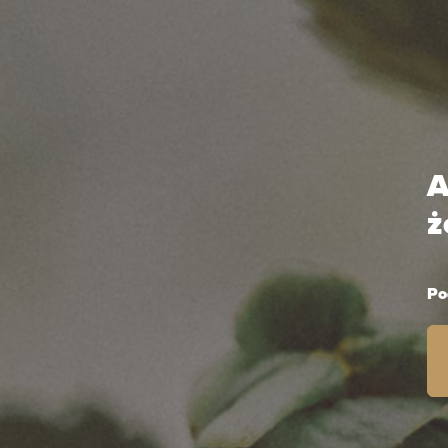
O nas
Na
A
ż
Gran Malta
Po
Vanilla Dark
330 ml can